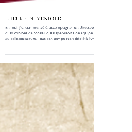
L'heure du vendredi
En mai, j'ai commencé à accompagner un directeur
d'un cabinet de conseil qui supervisait une équipe de
20 collaborateurs. Tout son temps était dédié à livrer
les projets en cours. Pas une minute d'attention sur
sa dynamique d'équipe. La première étape a été de
dégager une heure chaque vendredi pour observer
son équipe en action. Dès la deuxième semaine, il a
repéré une tension entre deux collaborateurs seniors
qui couvait depuis des mois Un mois plus tard, le
conflit latent a