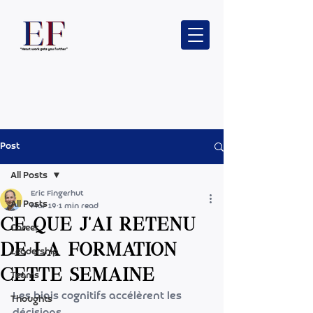
Post
All Posts
Eric Fingerhut
All Posts
Mar 19
1 min read
Ce que j'ai retenu
Career
de la formation
Leadership
cette semaine
Teams
Les biais cognitifs accélèrent les 
Thoughts