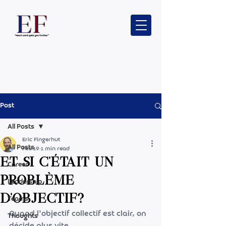
Post
All Posts
Eric Fingerhut
All Posts
Feb 19
1 min read
Et si c'était un
Career
problème
Leadership
d'objectif?
Teams
Quand l’objectif collectif est clair, on 
Thoughts